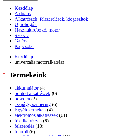
Kezdőlap
Aktuális
Alkatrészek, felszerelések, kiegészítők
Új robogók
Használt robogó, motor
Szerviz
Galéria
Kapcsolat
Kezdőlap
univerzális motoralkatrész
Termékeink
akkumulátor
(4)
bontott alkatrészek
(0)
bowden
(2)
csapágy, szimering
(6)
Egyéb termékek
(4)
elektromos alkatrészek
(61)
fékalkatrészek
(8)
felszerelés
(18)
futómű
(6)