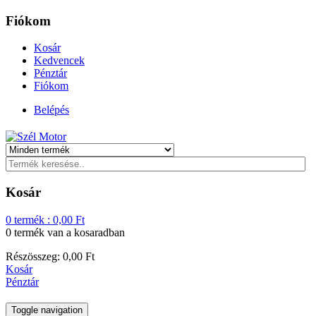
Fiókom
Kosár
Kedvencek
Pénztár
Fiókom
Belépés
Kosár
0
termék :
0,00
Ft
0 termék
van a kosaradban
Részösszeg:
0,00
Ft
Kosár
Pénztár
Toggle navigation