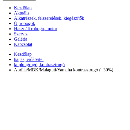
Kezdőlap
Aktuális
Alkatrészek, felszerelések, kiegészítők
Új robogók
Használt robogó, motor
Szerviz
Galéria
Kapcsolat
Kezdőlap
hajtás, erőátvitel
kuplungrugó, kontrasztrugó
Aprilia/MBK/Malaguti/Yamaha kontrasztrugó (+30%)