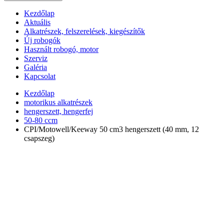
Kezdőlap
Aktuális
Alkatrészek, felszerelések, kiegészítők
Új robogók
Használt robogó, motor
Szerviz
Galéria
Kapcsolat
Kezdőlap
motorikus alkatrészek
hengerszett, hengerfej
50-80 ccm
CPI/Motowell/Keeway 50 cm3 hengerszett (40 mm, 12
csapszeg)