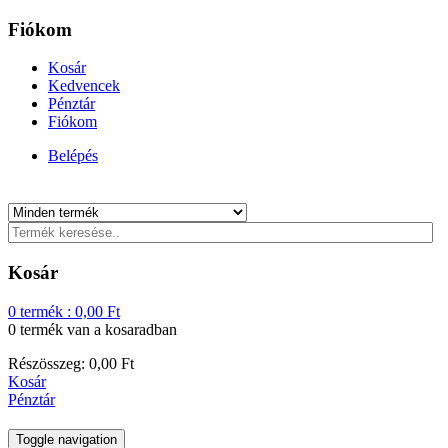
Fiókom
Kosár
Kedvencek
Pénztár
Fiókom
Belépés
Kosár
0
termék :
0,00
Ft
0 termék
van a kosaradban
Részösszeg:
0,00
Ft
Kosár
Pénztár
Toggle navigation