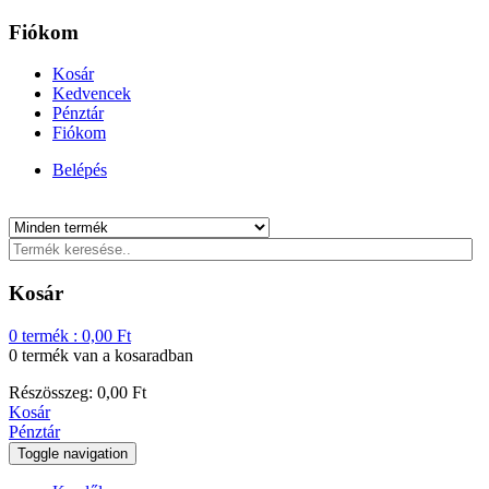
Fiókom
Kosár
Kedvencek
Pénztár
Fiókom
Belépés
Kosár
0
termék :
0,00
Ft
0 termék
van a kosaradban
Részösszeg:
0,00
Ft
Kosár
Pénztár
Toggle navigation