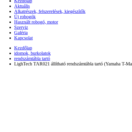
Kezdőlap
Aktuális
Alkatrészek, felszerelések, kiegészítők
Új robogók
Használt robogó, motor
Szerviz
Galéria
Kapcsolat
Kezdőlap
idomok, burkolatok
rendszámtábla tartó
LighTech TAR021 állítható rendszámtábla tartó (Yamaha T-Ma