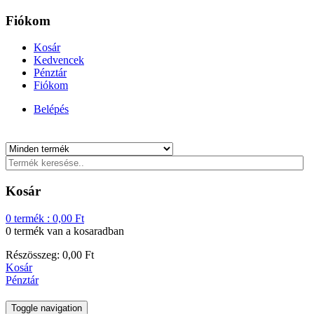
Fiókom
Kosár
Kedvencek
Pénztár
Fiókom
Belépés
Kosár
0
termék :
0,00
Ft
0 termék
van a kosaradban
Részösszeg:
0,00
Ft
Kosár
Pénztár
Toggle navigation