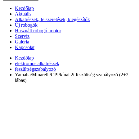
Kezdőlap
Aktuális
Alkatrészek, felszerelések, kiegészítők
Új robogók
Használt robogó, motor
Szerviz
Galéria
Kapcsolat
Kezdőlap
elektromos alkatrészek
feszültségszabályozó
Yamaha/Minarelli/CPI/kínai 2t feszültség szabályozó (2+2
lábas)