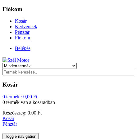
Fiókom
Kosár
Kedvencek
Pénztár
Fiókom
Belépés
Kosár
0
termék :
0,00
Ft
0 termék
van a kosaradban
Részösszeg:
0,00
Ft
Kosár
Pénztár
Toggle navigation