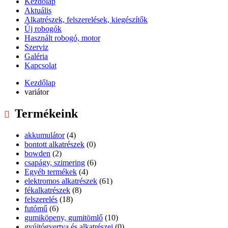
Kezdőlap
Aktuális
Alkatrészek, felszerelések, kiegészítők
Új robogók
Használt robogó, motor
Szerviz
Galéria
Kapcsolat
Kezdőlap
variátor
Termékeink
akkumulátor
(4)
bontott alkatrészek
(0)
bowden
(2)
csapágy, szimering
(6)
Egyéb termékek
(4)
elektromos alkatrészek
(61)
fékalkatrészek
(8)
felszerelés
(18)
futómű
(6)
gumiköpeny, gumitömlő
(10)
gyújtógyertya és alkatrészei
(0)