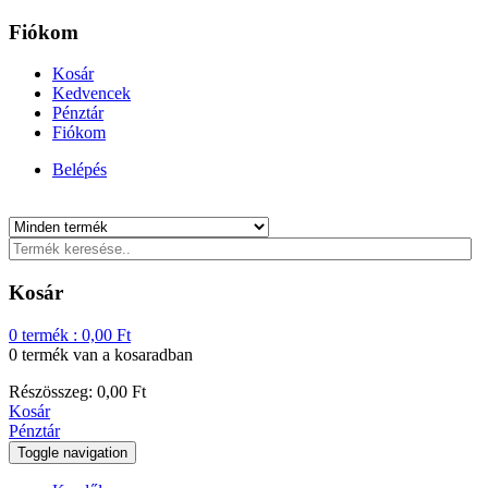
Fiókom
Kosár
Kedvencek
Pénztár
Fiókom
Belépés
Kosár
0
termék :
0,00
Ft
0 termék
van a kosaradban
Részösszeg:
0,00
Ft
Kosár
Pénztár
Toggle navigation