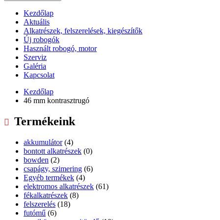
Kezdőlap
Aktuális
Alkatrészek, felszerelések, kiegészítők
Új robogók
Használt robogó, motor
Szerviz
Galéria
Kapcsolat
Kezdőlap
46 mm kontrasztrugó
Termékeink
akkumulátor
(4)
bontott alkatrészek
(0)
bowden
(2)
csapágy, szimering
(6)
Egyéb termékek
(4)
elektromos alkatrészek
(61)
fékalkatrészek
(8)
felszerelés
(18)
futómű
(6)