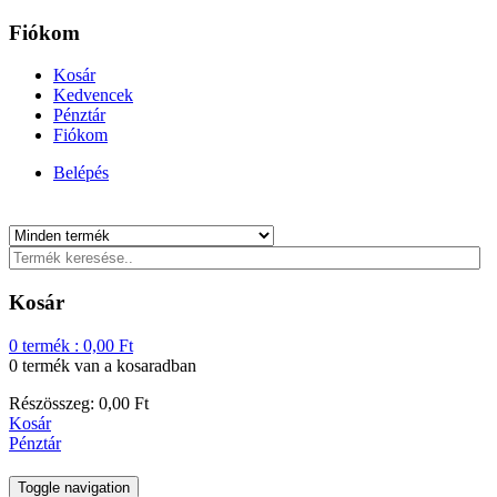
Fiókom
Kosár
Kedvencek
Pénztár
Fiókom
Belépés
Kosár
0
termék :
0,00
Ft
0 termék
van a kosaradban
Részösszeg:
0,00
Ft
Kosár
Pénztár
Toggle navigation