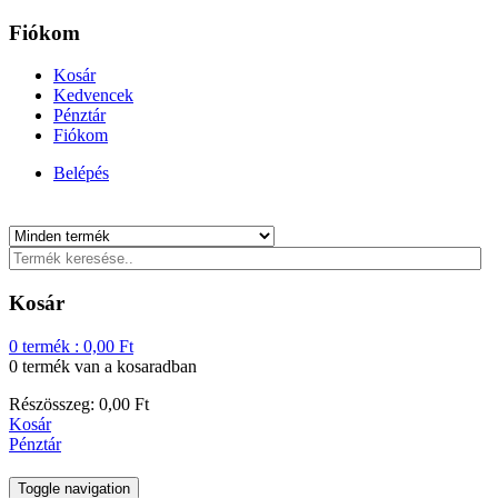
Fiókom
Kosár
Kedvencek
Pénztár
Fiókom
Belépés
Kosár
0
termék :
0,00
Ft
0 termék
van a kosaradban
Részösszeg:
0,00
Ft
Kosár
Pénztár
Toggle navigation