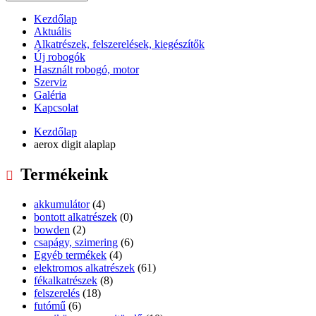
Kezdőlap
Aktuális
Alkatrészek, felszerelések, kiegészítők
Új robogók
Használt robogó, motor
Szerviz
Galéria
Kapcsolat
Kezdőlap
aerox digit alaplap
Termékeink
akkumulátor
(4)
bontott alkatrészek
(0)
bowden
(2)
csapágy, szimering
(6)
Egyéb termékek
(4)
elektromos alkatrészek
(61)
fékalkatrészek
(8)
felszerelés
(18)
futómű
(6)