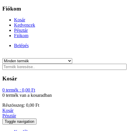
Fiókom
Kosár
Kedvencek
Pénztár
Fiókom
Belépés
Kosár
0
termék :
0,00
Ft
0 termék
van a kosaradban
Részösszeg:
0,00
Ft
Kosár
Pénztár
Toggle navigation