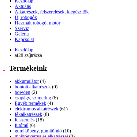
Kezdőlap
Aktuális
Alkatrészek, felszerelések, kiegészítők
Új robogók
Használt robogó, motor
Szerviz
Galéria
Kapcsolat
Kezdőlap
af28 szíjtrácsa
Termékeink
akkumulátor
(4)
bontott alkatrészek
(0)
bowden
(2)
csapágy, szimering
(6)
Egyéb termékek
(4)
elektromos alkatrészek
(61)
fékalkatrészek
(8)
felszerelés
(18)
futómű
(6)
gumiköpeny, gumitömlő
(10)
gyújtógyertya és alkatrészei
(0)