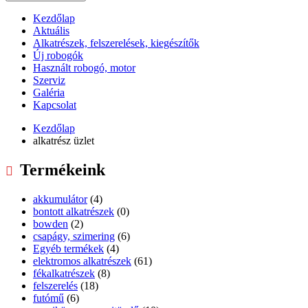
Kezdőlap
Aktuális
Alkatrészek, felszerelések, kiegészítők
Új robogók
Használt robogó, motor
Szerviz
Galéria
Kapcsolat
Kezdőlap
alkatrész üzlet
Termékeink
akkumulátor
(4)
bontott alkatrészek
(0)
bowden
(2)
csapágy, szimering
(6)
Egyéb termékek
(4)
elektromos alkatrészek
(61)
fékalkatrészek
(8)
felszerelés
(18)
futómű
(6)