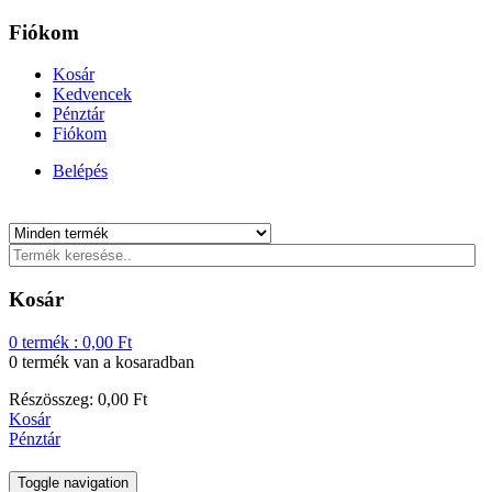
Fiókom
Kosár
Kedvencek
Pénztár
Fiókom
Belépés
Kosár
0
termék :
0,00
Ft
0 termék
van a kosaradban
Részösszeg:
0,00
Ft
Kosár
Pénztár
Toggle navigation