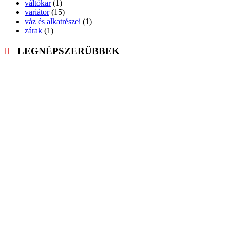
váltókar
(1)
variátor
(15)
váz és alkatrészei
(1)
zárak
(1)
LEGNÉPSZERŰBBEK