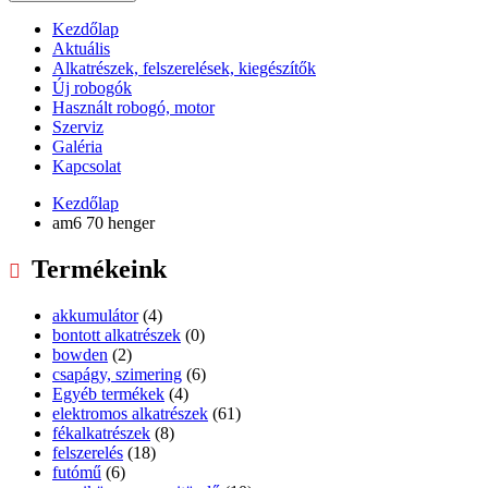
Kezdőlap
Aktuális
Alkatrészek, felszerelések, kiegészítők
Új robogók
Használt robogó, motor
Szerviz
Galéria
Kapcsolat
Kezdőlap
am6 70 henger
Termékeink
akkumulátor
(4)
bontott alkatrészek
(0)
bowden
(2)
csapágy, szimering
(6)
Egyéb termékek
(4)
elektromos alkatrészek
(61)
fékalkatrészek
(8)
felszerelés
(18)
futómű
(6)