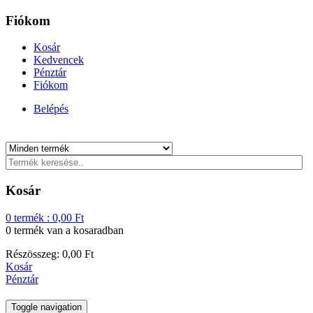
Fiókom
Kosár
Kedvencek
Pénztár
Fiókom
Belépés
Kosár
0
termék :
0,00
Ft
0 termék
van a kosaradban
Részösszeg:
0,00
Ft
Kosár
Pénztár
Toggle navigation