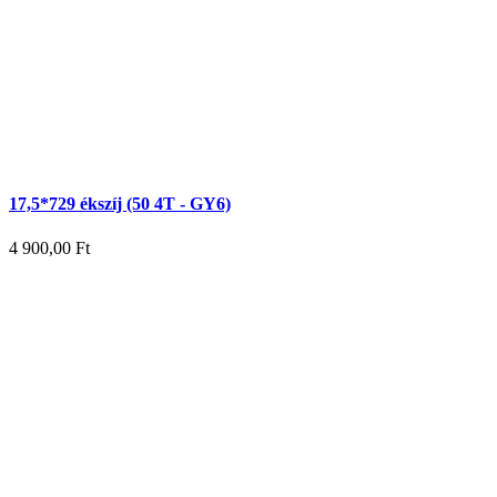
17,5*729 ékszíj (50 4T - GY6)
4 900,00
Ft