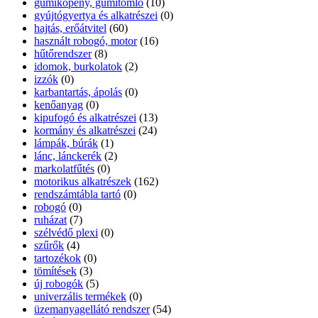
gumiköpeny, gumitömlő
(10)
gyújtógyertya és alkatrészei
(0)
hajtás, erőátvitel
(60)
használt robogó, motor
(16)
hűtőrendszer
(8)
idomok, burkolatok
(2)
izzók
(0)
karbantartás, ápolás
(0)
kenőanyag
(0)
kipufogó és alkatrészei
(13)
kormány és alkatrészei
(24)
lámpák, búrák
(1)
lánc, lánckerék
(2)
markolatfűtés
(0)
motorikus alkatrészek
(162)
rendszámtábla tartó
(0)
robogó
(0)
ruházat
(7)
szélvédő plexi
(0)
szűrők
(4)
tartozékok
(0)
tömítések
(3)
új robogók
(5)
univerzális termékek
(0)
üzemanyagellátó rendszer
(54)