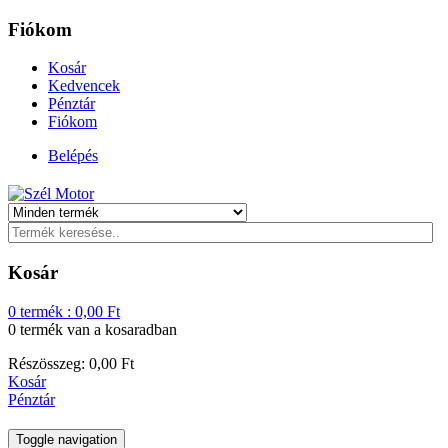
Fiókom
Kosár
Kedvencek
Pénztár
Fiókom
Belépés
Kosár
0
termék :
0,00
Ft
0 termék
van a kosaradban
Részösszeg:
0,00
Ft
Kosár
Pénztár
Toggle navigation