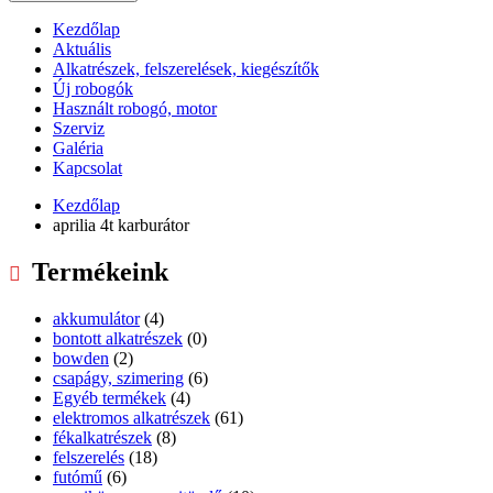
Kezdőlap
Aktuális
Alkatrészek, felszerelések, kiegészítők
Új robogók
Használt robogó, motor
Szerviz
Galéria
Kapcsolat
Kezdőlap
aprilia 4t karburátor
Termékeink
akkumulátor
(4)
bontott alkatrészek
(0)
bowden
(2)
csapágy, szimering
(6)
Egyéb termékek
(4)
elektromos alkatrészek
(61)
fékalkatrészek
(8)
felszerelés
(18)
futómű
(6)