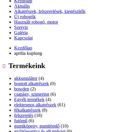
Kezdőlap
Aktuális
Alkatrészek, felszerelések, kiegészítők
Új robogók
Használt robogó, motor
Szerviz
Galéria
Kapcsolat
Kezdőlap
aprilia kuplung
Termékeink
akkumulátor
(4)
bontott alkatrészek
(0)
bowden
(2)
csapágy, szimering
(6)
Egyéb termékek
(4)
elektromos alkatrészek
(61)
fékalkatrészek
(8)
felszerelés
(18)
futómű
(6)
gumiköpeny, gumitömlő
(10)
gyújtógyertya és alkatrészei
(0)