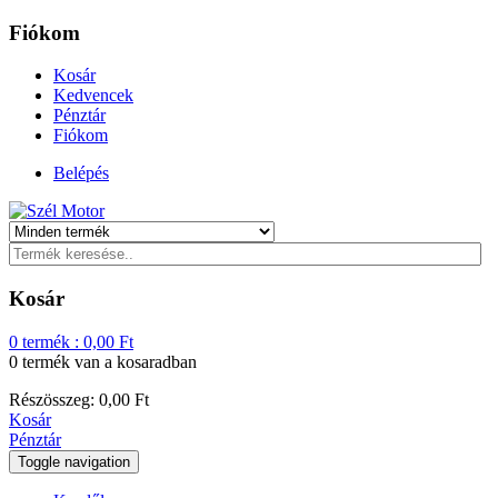
Fiókom
Kosár
Kedvencek
Pénztár
Fiókom
Belépés
Kosár
0
termék :
0,00
Ft
0 termék
van a kosaradban
Részösszeg:
0,00
Ft
Kosár
Pénztár
Toggle navigation