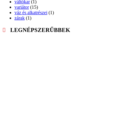
váltókar
(1)
variátor
(15)
váz és alkatrészei
(1)
zárak
(1)
LEGNÉPSZERŰBBEK