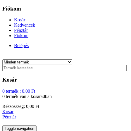
Fiókom
Kosár
Kedvencek
Pénztár
Fiókom
Belépés
Kosár
0
termék :
0,00
Ft
0 termék
van a kosaradban
Részösszeg:
0,00
Ft
Kosár
Pénztár
Toggle navigation