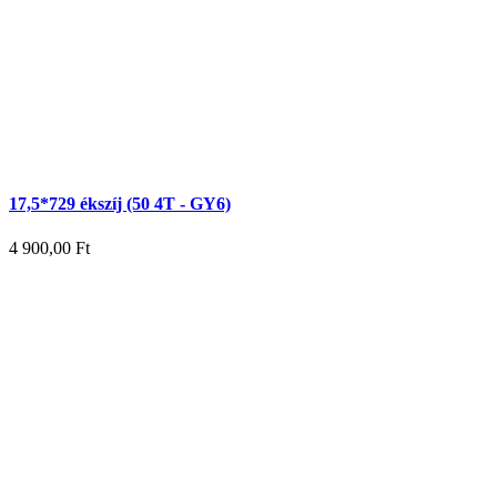
17,5*729 ékszíj (50 4T - GY6)
4 900,00
Ft