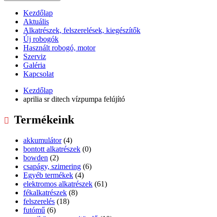
Kezdőlap
Aktuális
Alkatrészek, felszerelések, kiegészítők
Új robogók
Használt robogó, motor
Szerviz
Galéria
Kapcsolat
Kezdőlap
aprilia sr ditech vízpumpa felújító
Termékeink
akkumulátor
(4)
bontott alkatrészek
(0)
bowden
(2)
csapágy, szimering
(6)
Egyéb termékek
(4)
elektromos alkatrészek
(61)
fékalkatrészek
(8)
felszerelés
(18)
futómű
(6)