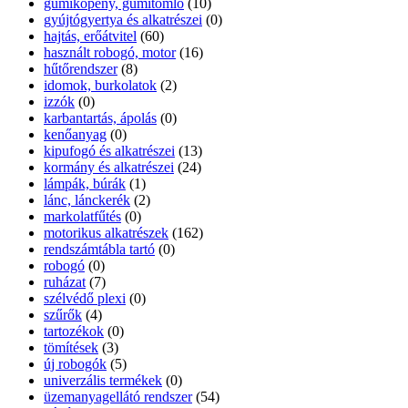
gumiköpeny, gumitömlő
(10)
gyújtógyertya és alkatrészei
(0)
hajtás, erőátvitel
(60)
használt robogó, motor
(16)
hűtőrendszer
(8)
idomok, burkolatok
(2)
izzók
(0)
karbantartás, ápolás
(0)
kenőanyag
(0)
kipufogó és alkatrészei
(13)
kormány és alkatrészei
(24)
lámpák, búrák
(1)
lánc, lánckerék
(2)
markolatfűtés
(0)
motorikus alkatrészek
(162)
rendszámtábla tartó
(0)
robogó
(0)
ruházat
(7)
szélvédő plexi
(0)
szűrők
(4)
tartozékok
(0)
tömítések
(3)
új robogók
(5)
univerzális termékek
(0)
üzemanyagellátó rendszer
(54)