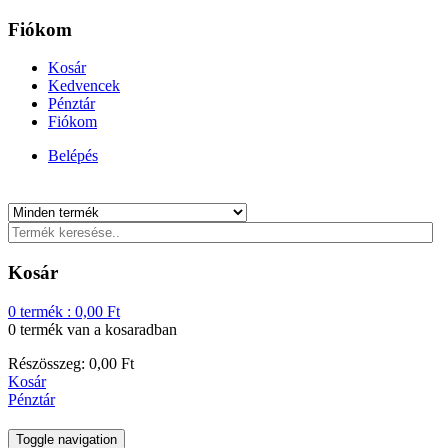
Fiókom
Kosár
Kedvencek
Pénztár
Fiókom
Belépés
Kosár
0
termék :
0,00
Ft
0 termék
van a kosaradban
Részösszeg:
0,00
Ft
Kosár
Pénztár
Toggle navigation