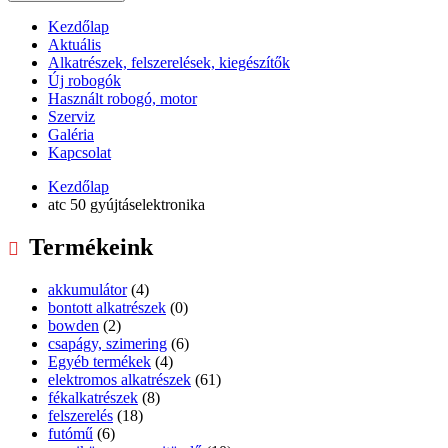
Kezdőlap
Aktuális
Alkatrészek, felszerelések, kiegészítők
Új robogók
Használt robogó, motor
Szerviz
Galéria
Kapcsolat
Kezdőlap
atc 50 gyújtáselektronika
Termékeink
akkumulátor
(4)
bontott alkatrészek
(0)
bowden
(2)
csapágy, szimering
(6)
Egyéb termékek
(4)
elektromos alkatrészek
(61)
fékalkatrészek
(8)
felszerelés
(18)
futómű
(6)