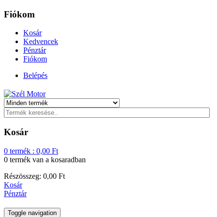
Fiókom
Kosár
Kedvencek
Pénztár
Fiókom
Belépés
Kosár
0
termék :
0,00
Ft
0 termék
van a kosaradban
Részösszeg:
0,00
Ft
Kosár
Pénztár
Toggle navigation