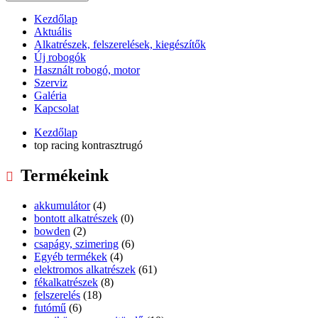
Kezdőlap
Aktuális
Alkatrészek, felszerelések, kiegészítők
Új robogók
Használt robogó, motor
Szerviz
Galéria
Kapcsolat
Kezdőlap
top racing kontrasztrugó
Termékeink
akkumulátor
(4)
bontott alkatrészek
(0)
bowden
(2)
csapágy, szimering
(6)
Egyéb termékek
(4)
elektromos alkatrészek
(61)
fékalkatrészek
(8)
felszerelés
(18)
futómű
(6)